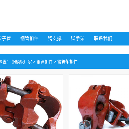
架子管
钢管扣件
钢支撑
脚手架
联系我们
位置：
钢模板厂家
>
钢管扣件
>
钢管架扣件