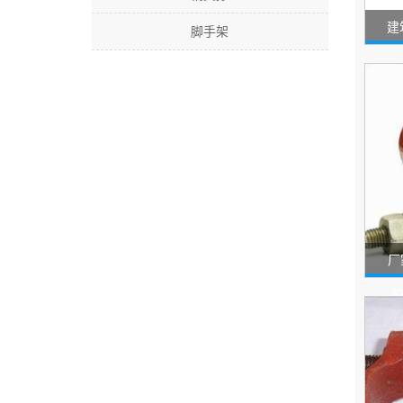
建
脚手架
厂
扣