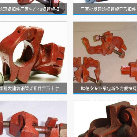
筑玛钢扣件厂家生产48钢管架扣
厂家批发建筑钢管架异形扣件
件 48转60 十字旋转直接扣件
3.0十字扣国标玛钢脚手架连
家批发建筑钢管架扣件异形十字
踏徳安专业承包新型方便快捷
件2.2斤国标玛钢脚手架连接件
架 钢管架 扣件 安全爬梯