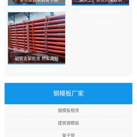
钢管剪力墙卡管器脚手
工地轮扣式盘扣式快拆
架扣件卡钩加固卡管器
式脚手架
钢管支架批发 桥梁用轮
扣式脚手架 楼建用脚手
架 建筑工地快拆架
钢模板厂家
钢模板租赁
建筑钢模板
架子管