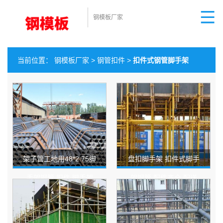
钢模板厂家
当前位置：
钢模板厂家
>
钢管扣件
>
扣件式钢管脚手架
架子管工地用48*2.75脚
盘扣脚手架 扣件式脚手
手架钢管 扣件 脚手架
架钢管 配件齐全 配送
钢管48 工厂直供
到厂