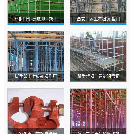
玛钢扣件 建筑脚手架扣
西安厂家生产租赁 盘扣
件 十字/直角/连接旋转
式脚手架 盘扣架 钢管
优惠多多规格齐全
扣件快速架桥梁建筑
脚手架十字旋转扣件厂
脚手架扣件建筑钢管紧
家现货批发玛钢建筑扣
固件直角扣件旋转扣件
件直角国标十字扣件
现货供应量大优惠
厂家优惠建筑钢管卡器
源头工厂质优价廉建筑