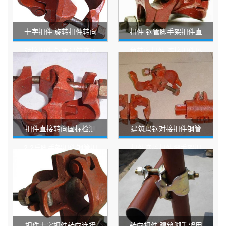
十字扣件 旋转扣件转向
扣件 钢管脚手架扣件直
对接扣件 钢管建筑连接
角转向扣件 连接扣件玛
件 脚手架玛钢扣件
钢锻造建筑扣件
扣件直接转向国标检测
建筑玛钢对接扣件钢管
2.2斤脚手架扣件钢管扣
扣件连接扣件脚手架扣
件冲压锻压48*60
件十字扣件批发
扣件十字扣件转向连接
转向扣件 建筑脚手架用