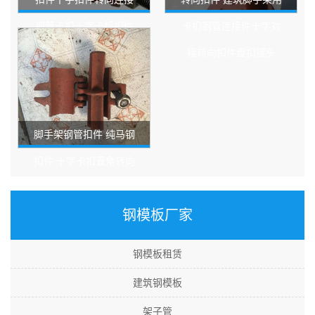
钢管卡扣十字卡标扣件
卡扣钢管连接件十字对
镀锌扣件48转60检测扣
接转向扣件盘扣接头
脚手架钢管扣件 纯马钢
扣件 十字卡扣直角转向
旋转扣件
钢模板厂家
钢模板租赁
建筑钢模板
架子管