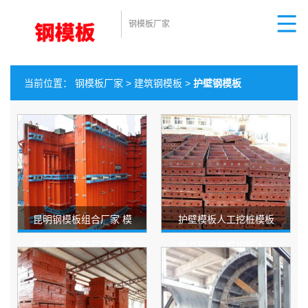
钢模板厂家
当前位置：
钢模板厂家
>
建筑钢模板
>
护壁钢模板
昆明钢模板组合厂家 模
护壁模板人工挖桩模板
板厂家钢模板厂家 孔桩
挖井钢镆井桩护壁人工
护壁钢模板 规格全
挖孔模板猛士厂家供应