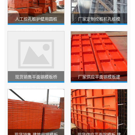
人工挖孔桩护壁用圆桩
厂家定制挖桩机孔桩模
组合钢模板1米钢模方
板 专用组合护壁钢模板
庄模板
加厚材料定做 全新
现货销售平面钢模板桥
厂家供应平面钢模板建
梁钢模板风力底座钢模
筑异型钢模板高铁钢模
板旧钢模板建筑盒子板
板那样定制各种钢模板
现货销售 建筑用钢模板
现货供应平面钢模板 建