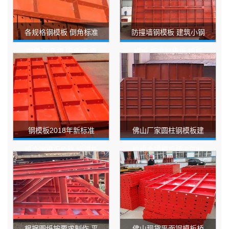
各规格钢模板 倒角标准
防撞墙钢模板 建筑小钢
钢模 阴角模 阳角模 模
模板 标准钢模板 国标
板倒角连接角钢
钢模板
钢模板2018年新标准
佛山厂家圆柱钢模板建
组合钢模板价格 钢模板
筑组合钢模板桥梁圆柱
长度定做范围
混凝土定型钢模板
根据图纸按要求制作 平
佛山现货平面钢模板桥