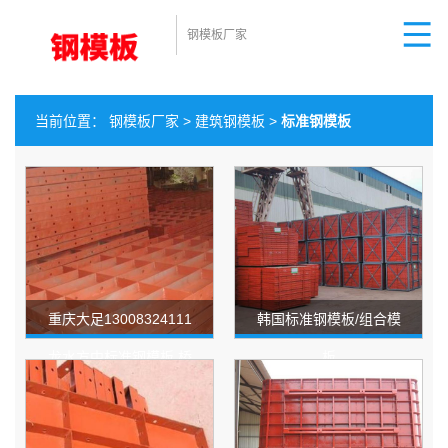
钢模板厂家
当前位置：
钢模板厂家
>
建筑钢模板
>
标准钢模板
重庆大足13008324111
韩国标准钢模板/组合模
龙水方中标准钢模板 桥
板
梁模板 厂家直销